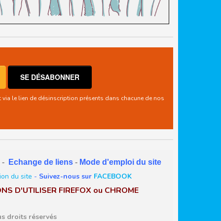
t via le lien de désinscription présents dans chacune de nos
-
Echange de liens
-
Mode d'emploi du site
ion du site
-
Suivez-nous sur
FACEBOOK
NS D'UTILISER FIREFOX ou CHROME
 droits réservés