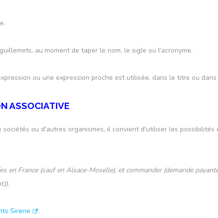
e.
s guillemets, au moment de taper le nom, le sigle ou l'acronyme.
xpression ou une expression proche est utilisée, dans le titre ou dans l
ON ASSOCIATIVE
ciétés ou d'autres organismes, il convient d'utiliser les possibilités 
lées en France (sauf en Alsace-Moselle), et commander (demande payante
)).
nts Sirene
.