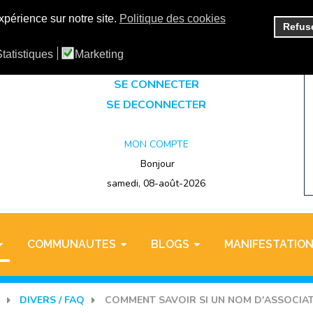
xpérience sur notre site.
Politique des cookies
Refus
SE CREER UN COMPTE
tatistiques
Marketing
SE CONNECTER
SE DECONNECTER
MON COMPTE
Bonjour
samedi, 08-août-2026
COMMUNAUTES
BLOGS
MANIFESTATIO
DIVERS / FAQ
COMMENT SAVOIR SI UN NOM D'ASSOCIATI