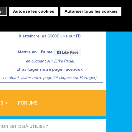
er
Autorise les cookies
Autoriser tous les cookies
CHALLENGE FACEBOOK
Aidez Lesitedesassociations
à atteindre les 60000 Like sur FB
Mettre un... J'aime
en cliquant sur (Like Page)
Et partager notre page Facebook
en allant visiter notre page (et cliquez sur Partager)
NS
FORUMS
ON EST DÉJÀ UTILISÉ ?