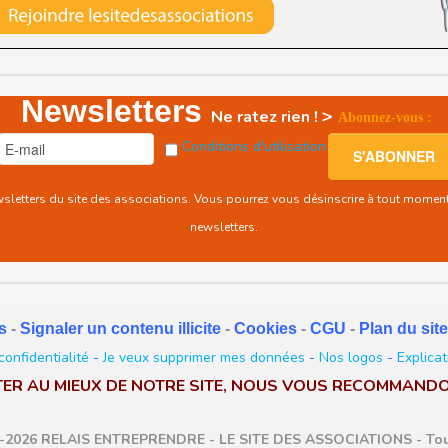
Newsletters
>
Ne ratez rien !
Abonnez-vous :
Conditions d'utilisation
ewsletters du site des associations. Vous pourrez vous désinscrire à tout momen
newsletters.
s
-
Signaler un contenu illicite
-
Cookies
-
CGU
-
Plan du site
confidentialité
-
Je veux supprimer mes données
-
Nos logos
-
Explicat
TER AU MIEUX DE NOTRE SITE, NOUS VOUS RECOMMANDO
-2026 RELAIS ENTREPRENDRE - LE SITE DES ASSOCIATIONS - Tous