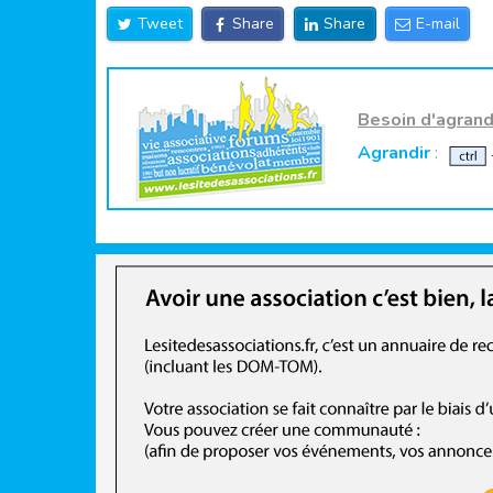
Tweet
Share
Share
E-mail
Besoin d'agrandi
Agrandir
: