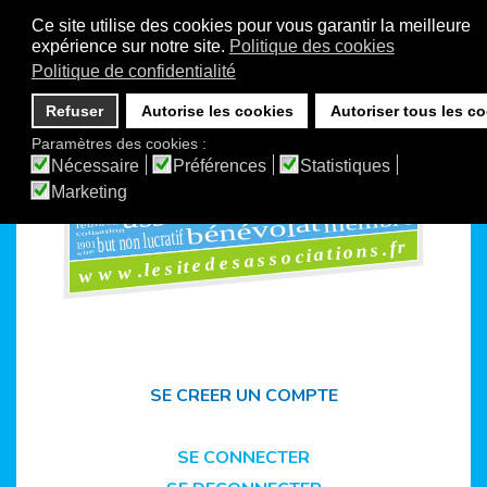
Ce site utilise des cookies pour vous garantir la meilleure
expérience sur notre site.
Politique des cookies
Politique de confidentialité
Refuser
Autorise les cookies
Autoriser tous les c
Paramètres des cookies :
ms
ensemble
Nécessaire
Préférences
Statistiques
foru
vie associative
loi1901
Marketing
organisation
adhérents
associations
club
1901
rencontres
assemblée
personne
maisons
membre
l
at
bénévo
réunion
but non lucratif
cotisation
www.lesitedesassociations.fr
1901
site
SE CREER UN COMPTE
SE CONNECTER