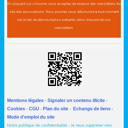
En cliquant sur s'inscrire, vous acceptez de recevoir des newsletters du
site des associations. Vous pourrez vous désinscrire à tout moment
via le lien de désinscription présents dans chacune de nos
newsletters.
Mentions légales
-
Signaler un contenu illicite
-
Cookies
-
CGU
-
Plan du site
-
Echange de liens
-
Mode d'emploi du site
Notre politique de confidentialité
-
Je veux supprimer mes