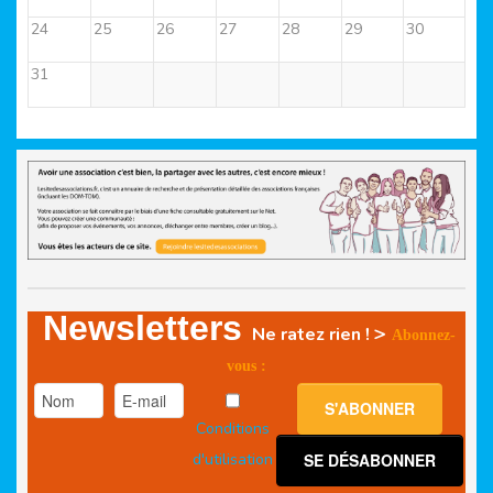
24
25
26
27
28
29
30
31
Newsletters
>
Ne ratez rien !
Abonnez-
vous :
Conditions
d'utilisation