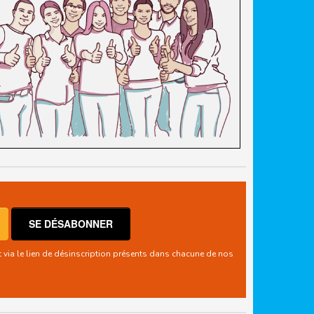
t via le lien de désinscription présents dans chacune de nos