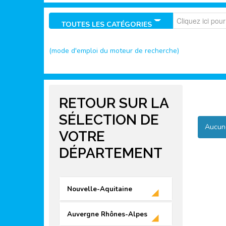
TOUTES LES CATÉGORIES
(mode d'emploi du moteur de recherche)
RETOUR SUR LA
SÉLECTION DE
Aucune
VOTRE
DÉPARTEMENT
Nouvelle-Aquitaine
16 - Charente
Auvergne Rhônes-Alpes