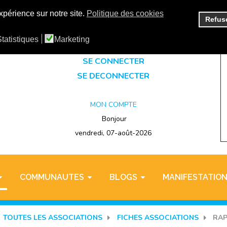
xpérience sur notre site.
Politique des cookies
Refus
SE CREER UN COMPTE
tatistiques
Marketing
SE CONNECTER
SE DECONNECTER
MON COMPTE
Bonjour
vendredi, 07-août-2026
COMMUNAUTES
BLOGS
MANIFESTATIO
TOUTES LES ASSOCIATIONS
FICHES ASSOCIATIONS
RAP