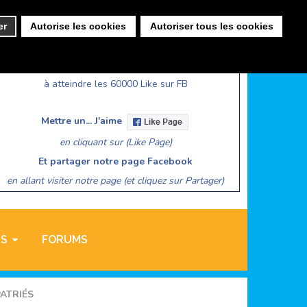
er
Autorise les cookies
Autoriser tous les cookies
CHALLENGE FACEBOOK
Aidez Lesitedesassociations
à atteindre les 60000 Like sur FB
Mettre un... J'aime
en cliquant sur (Like Page)
Et partager notre page Facebook
en allant visiter notre page (et cliquez sur Partager)
NS
FORUMS
ATRIÉS