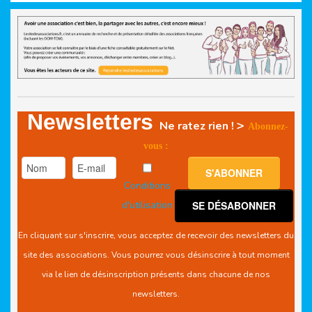
Newsletters
>
Ne ratez rien !
Abonnez-
vous :
Conditions
d'utilisation
En cliquant sur s'inscrire, vous acceptez de recevoir des newsletters du
site des associations. Vous pourrez vous désinscrire à tout moment
via le lien de désinscription présents dans chacune de nos
newsletters.