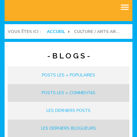
ASSOCIATIONS
VOUS ÊTES ICI :
ACCUEIL
CULTURE / ARTS ARTISANATS
COMMUNAUTES
- B L O G S -
BLOGS
MANIFESTATIONS
POSTS LES + POPULAIRES
FORUMS
POSTS LES + COMMENTéS
LES DERNIERS POSTS
LES DERNIERS BLOGUEURS