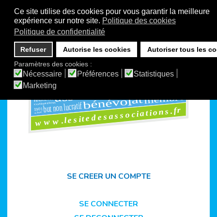
Ce site utilise des cookies pour vous garantir la meilleure
expérience sur notre site.
Politique des cookies
Politique de confidentialité
Refuser
Autorise les cookies
Autoriser tous les c
Paramètres des cookies :
ms
ensemble
Nécessaire
Préférences
Statistiques
foru
vie associative
loi1901
Marketing
organisation
adhérents
associations
club
1901
rencontres
assemblée
personne
maisons
membre
l
at
bénévo
réunion
but non lucratif
cotisation
www.lesitedesassociations.fr
1901
site
SE CREER UN COMPTE
SE CONNECTER