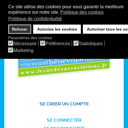
Ce site utilise des cookies pour vous garantir la meilleure
expérience sur notre site.
Politique des cookies
Politique de confidentialité
Refuser
Autorise les cookies
Autoriser tous les c
Paramètres des cookies :
ms
ensemble
Nécessaire
Préférences
Statistiques
foru
vie associative
loi1901
Marketing
organisation
adhérents
associations
club
1901
rencontres
assemblée
personne
maisons
membre
l
at
bénévo
réunion
but non lucratif
cotisation
www.lesitedesassociations.fr
1901
site
SE CREER UN COMPTE
SE CONNECTER