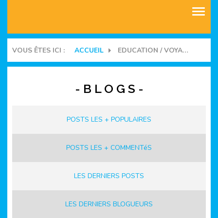
ASSOCIATIONS
VOUS ÊTES ICI :
ACCUEIL
EDUCATION / VOYAGES D'ÉTUDES - D'ÉCHANGES
COMMUNAUTES
- B L O G S -
BLOGS
MANIFESTATIONS
POSTS LES + POPULAIRES
FORUMS
POSTS LES + COMMENTéS
LES DERNIERS POSTS
LES DERNIERS BLOGUEURS