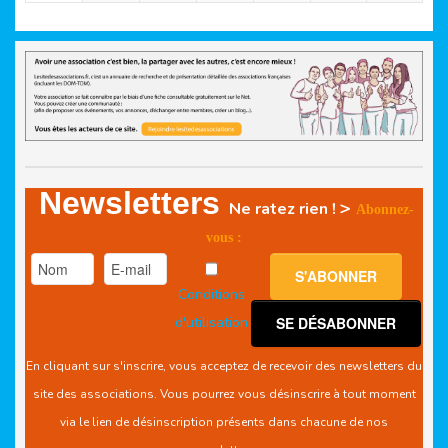
Newsletters
>
Ne ratez rien !
Abonnez-
vous :
Conditions
d'utilisation
En cliquant sur s'inscrire, vous acceptez de recevoir des newsletters du
site des associations. Vous pourrez vous désinscrire à tout moment
via le lien de désinscription présents dans chacune de nos