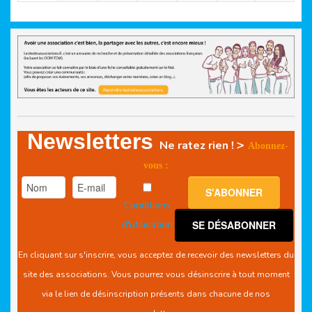
Newsletters
>
Ne ratez rien !
Abonnez-
vous :
Conditions
d'utilisation
En cliquant sur s'inscrire, vous acceptez de recevoir des newsletters du
site des associations. Vous pourrez vous désinscrire à tout moment
via le lien de désinscription présents dans chacune de nos