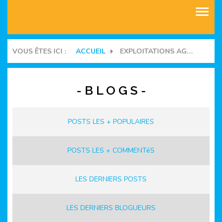
ASSOCIATIONS
VOUS ÊTES ICI :
ACCUEIL
EXPLOITATIONS AGRICOLES / AVICULTURE
COMMUNAUTES
- B L O G S -
BLOGS
MANIFESTATIONS
POSTS LES + POPULAIRES
FORUMS
POSTS LES + COMMENTéS
LES DERNIERS POSTS
LES DERNIERS BLOGUEURS