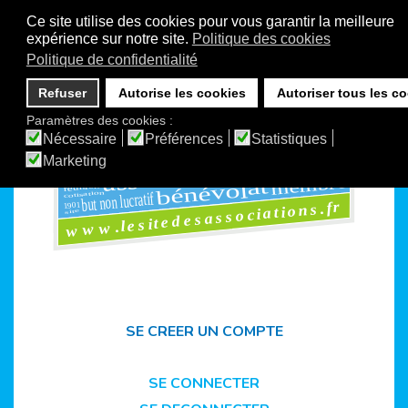
Ce site utilise des cookies pour vous garantir la meilleure
expérience sur notre site.
Politique des cookies
Politique de confidentialité
Refuser
Autorise les cookies
Autoriser tous les c
Paramètres des cookies :
ms
ensemble
Nécessaire
Préférences
Statistiques
foru
vie associative
loi1901
Marketing
organisation
adhérents
associations
club
1901
rencontres
assemblée
personne
maisons
membre
l
at
bénévo
réunion
but non lucratif
cotisation
www.lesitedesassociations.fr
1901
site
SE CREER UN COMPTE
SE CONNECTER