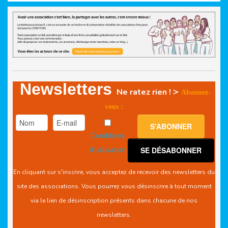
Newsletters
>
Ne ratez rien !
Abonnez-
vous :
Conditions
d'utilisation
En cliquant sur s'inscrire, vous acceptez de recevoir des newsletters du
site des associations. Vous pourrez vous désinscrire à tout moment
via le lien de désinscription présents dans chacune de nos
newsletters.