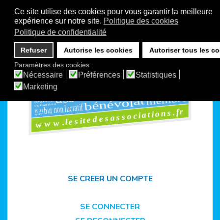
Ce site utilise des cookies pour vous garantir la meilleure
expérience sur notre site.
Politique des cookies
Politique de confidentialité
Refuser
Autorise les cookies
Autoriser tous les c
Paramètres des cookies :
ms
ensemble
Nécessaire
Préférences
Statistiques
foru
vie associative
loi1901
Marketing
organisation
adhérents
associations
club
1901
rencontres
assemblée
personne
maisons
membre
l
at
bénévo
réunion
but non lucratif
cotisation
www.lesitedesassociations.fr
1901
site
SE CREER UN COMPTE
SE CONNECTER